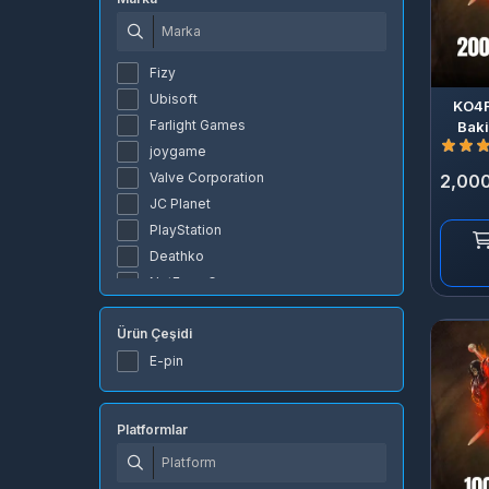
Fizy
Ubisoft
KO4F
Farlight Games
Baki
joygame
Valve Corporation
2,000
JC Planet
PlayStation
Deathko
NetEase Games
Grinding Gear Games
Ürün Çeşidi
AkaraWAR
StarMaker Interactive Inc.
E-pin
Gpay
Naver Z Corporation
Platformlar
Livu Team
Supercell