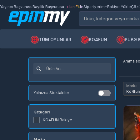
Yayıncı Başvurusu
Bayilik Başvurusu
-
+İlan Ekle
Siparişlerim
+Bakiye Yükle
Çözü
TÜM OYUNLAR
KO4FUN
PUBG 
Arama s
Marka
Ko4fun
Yalnızca Stoktakiler
Kategori
KO4FUN Bakiye
Marka