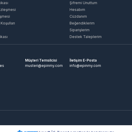
tikası
Şifremi Unuttum
özleşmesi
Hesabım
eşmesi
Cüzdanım
 Koşulları
Beğendiklerim
Siparişlerim
ikası
Destek Taleplerim
Müşteri Temsilcisi
İletişim E-Posta
tes
musteri@epinmy.com
info@epinmy.com