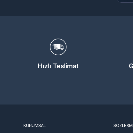
Tencent
HyoCard
Imvu
Sobee
Jawaker
Jet Proxy
Gamegami
TTHmobi
Oasis Games
Hızlı Teslimat
G
IGG
M24PRO
Marsko
Gameforge
Mojang
Netflix
Nintendo
Knight Unity
KURUMSAL
SÖZLEŞM
Old Usko