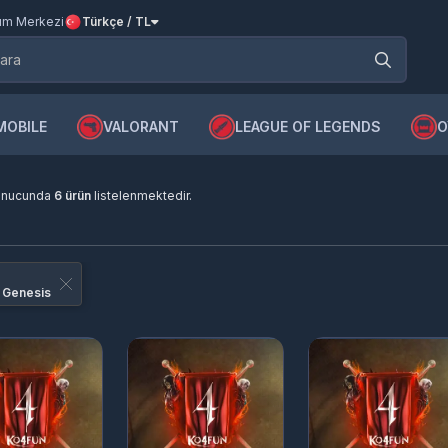
m Merkezi
Türkçe / TL
MOBILE
VALORANT
LEAGUE OF LEGENDS
O
onucunda
6 ürün
listelenmektedir.
 Genesis