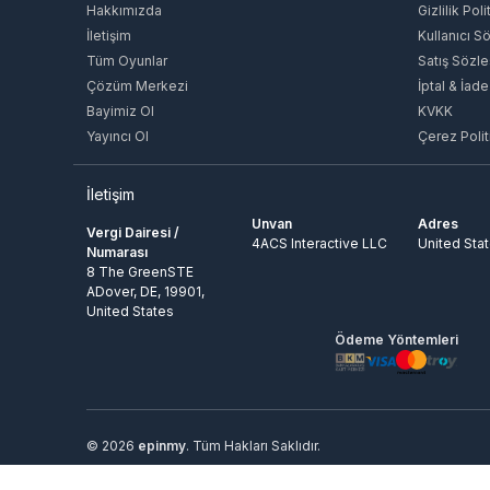
Diablo
Hakkımızda
Gizlilik Poli
4399en Game
İletişim
Kullanıcı S
Nfinity Games
Tüm Oyunlar
Satış Sözl
Popmundo
Çözüm Merkezi
İptal & İade
PUBG Studios
Bayimiz Ol
KVKK
Raid Shadow Legends
Yayıncı Ol
Çerez Polit
Razer
Rigorz
İletişim
Diğer
Unvan
Adres
Vergi Dairesi /
Rokogame
4ACS Interactive LLC
United Sta
Numarası
Rise
8 The GreenSTE
Roblox Corporation
ADover, DE, 19901,
United States
BYTE
Ödeme Yöntemleri
S Sport
Bot-Cave
PHBOT
Teamfıght Tactıcs
© 2026
epinmy
. Tüm Hakları Saklıdır.
StoneSoft
tiktok