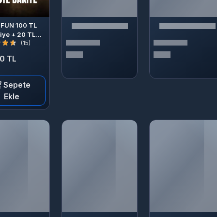
FUN 100 TL
iye + 20 TL
(15)
Bonus
0 TL
Sepete
Ekle