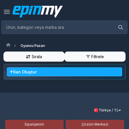
Oyuncu Pazarı
Sırala
Filtrele
İlan Oluştur
Türkçe / TL
Siparişlerim
Çözüm Merkezi