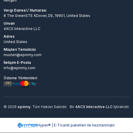
Vergi Dairesi / Numarası
8 The GreenSTE ADover, DE, 19901, United States
Unvan
4ACS Interactive LLC
Adres
United States
Müşteri Temsilcisi
musteri@epinmy.com
İletişim E-Posta
info@epinmy.com
Ödeme Yöntemleri
© 2026
epinmy
. Tüm Hakları Saklıdır.
Bir
4ACS Interactive LLC
İştirakidir.
Hyper® | E-Ticaret paketleri ile hazırlanmıştır.