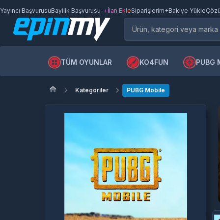
Yayıncı Başvurusu
Bayilik Başvurusu
-
+İlan Ekle
Siparişlerim
+Bakiye Yükle
Çözü
TÜM OYUNLAR
KO4FUN
PUBG 
Kategoriler
PUBG Mobile