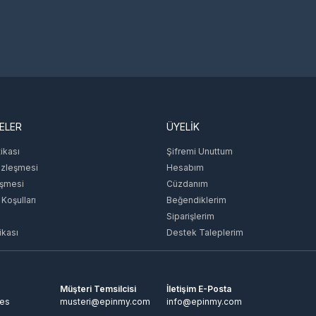
ELER
ÜYELİK
tikası
Şifremi Unuttum
özleşmesi
Hesabım
eşmesi
Cüzdanım
 Koşulları
Beğendiklerim
Siparişlerim
ikası
Destek Taleplerim
Müşteri Temsilcisi
İletişim E-Posta
tes
musteri@epinmy.com
info@epinmy.com