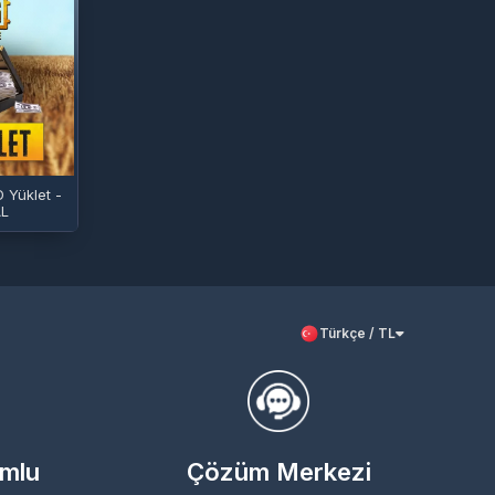
 Yüklet -
L
Türkçe / TL
umlu
Çözüm Merkezi