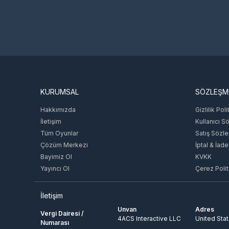
KURUMSAL
SÖZLEŞM
Hakkımızda
Gizlilik Poli
İletişim
Kullanıcı S
Tüm Oyunlar
Satış Sözl
Çözüm Merkezi
İptal & İade
Bayimiz Ol
KVKK
Yayıncı Ol
Çerez Polit
İletişim
Unvan
Adres
Vergi Dairesi /
4ACS Interactive LLC
United Sta
Numarası