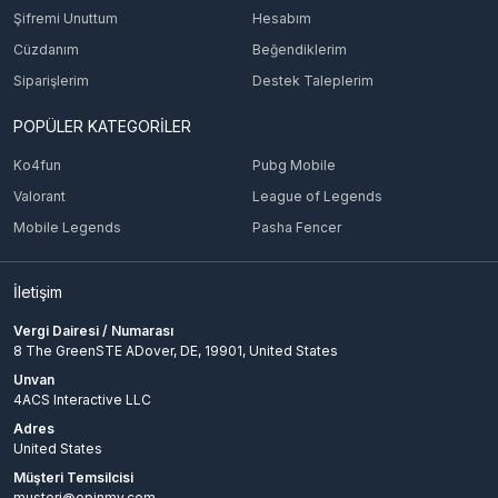
Şifremi Unuttum
Hesabım
KO4Fun bakiyenizi Epinmy üzerinden yüklemek için
Cüzdanım
öncelikle siteye giriş yapmanız ve KO4Fun kategorisini
Beğendiklerim
seçmeniz gerekir. Satın almak istediğiniz bakiye miktarını
Siparişlerim
Destek Taleplerim
belirledikten sonra uygun ödeme yöntemini seçerek işlemi
tamamlayabilirsiniz. Satın alma işleminizin ardından
POPÜLER KATEGORİLER
bakiye, sistem tarafından otomatik olarak hesabınıza
tanımlanır. Böylece KO4Fun’da istediğiniz eşyaları satın
Ko4fun
Pubg Mobile
alabilir, karakterinizi güçlendirebilir ve oyun keyfinizi
Valorant
League of Legends
artırabilirsiniz. Hızlı, güvenilir ve uygun fiyatlı bakiye
yükleme seçenekleri için Epinmy ’yi tercih edin!
Mobile Legends
Pasha Fencer
İletişim
Vergi Dairesi / Numarası
8 The GreenSTE ADover, DE, 19901, United States
Unvan
4ACS Interactive LLC
Adres
United States
Müşteri Temsilcisi
musteri@epinmy.com