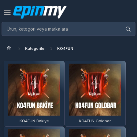
Kategoriler
KO4FUN
KO4FUN Bakiye
KO4FUN Goldbar