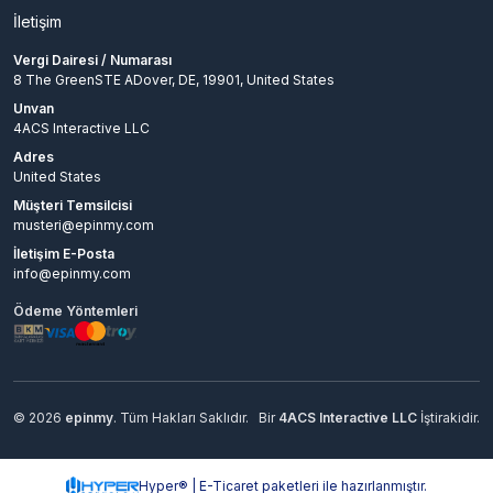
İletişim
Vergi Dairesi / Numarası
8 The GreenSTE ADover, DE, 19901, United States
Unvan
4ACS Interactive LLC
Adres
United States
Müşteri Temsilcisi
musteri@epinmy.com
İletişim E-Posta
info@epinmy.com
Ödeme Yöntemleri
© 2026
epinmy
. Tüm Hakları Saklıdır.
Bir
4ACS Interactive LLC
İştirakidir.
Hyper® | E-Ticaret paketleri ile hazırlanmıştır.