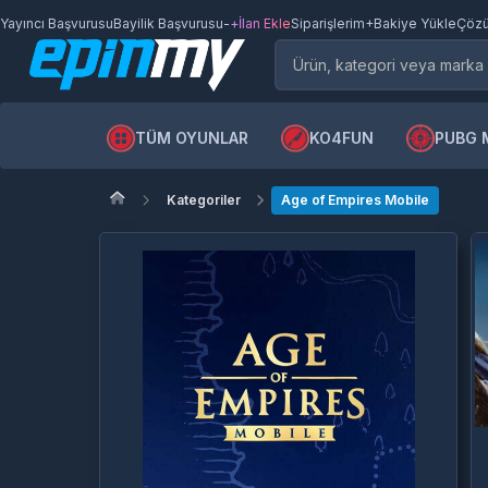
Yayıncı Başvurusu
Bayilik Başvurusu
-
+İlan Ekle
Siparişlerim
+Bakiye Yükle
Çözü
TÜM OYUNLAR
KO4FUN
PUBG 
Kategoriler
Age of Empires Mobile