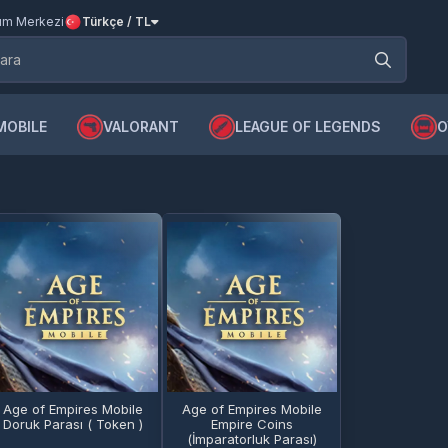
m Merkezi
Türkçe / TL
MOBILE
VALORANT
LEAGUE OF LEGENDS
O
Age of Empires Mobile
Age of Empires Mobile
Doruk Parası ( Token )
Empire Coins
(İmparatorluk Parası)