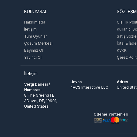
KURUMSAL
SÖZLEŞM
Hakkımızda
Gizlilik Poli
İletişim
Kullanıcı S
Tüm Oyunlar
Satış Sözl
Çözüm Merkezi
İptal & İade
Bayimiz Ol
KVKK
Yayıncı Ol
Çerez Polit
İletişim
Unvan
Adres
Vergi Dairesi /
4ACS Interactive LLC
United Sta
Numarası
8 The GreenSTE
ADover, DE, 19901,
United States
Ödeme Yöntemleri