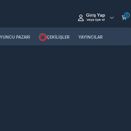
Giriş Yap
0
veya üye ol
YUNCU PAZARI
ÇEKİLİŞLER
YAYINCILAR