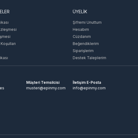
ELER
ÜYELİK
tikası
Şifremi Unuttum
özleşmesi
Hesabım
eşmesi
Cüzdanım
 Koşulları
Beğendiklerim
Siparişlerim
ikası
Destek Taleplerim
Müşteri Temsilcisi
İletişim E-Posta
tes
musteri@epinmy.com
info@epinmy.com