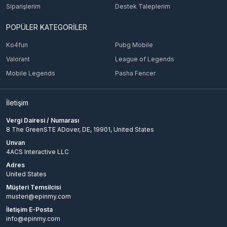
Siparişlerim
Destek Taleplerim
POPÜLER KATEGORİLER
Ko4fun
Pubg Mobile
Valorant
League of Legends
Mobile Legends
Pasha Fencer
İletişim
Vergi Dairesi / Numarası
8 The GreenSTE ADover, DE, 19901, United States
Unvan
4ACS Interactive LLC
Adres
United States
Müşteri Temsilcisi
musteri@epinmy.com
İletişim E-Posta
info@epinmy.com