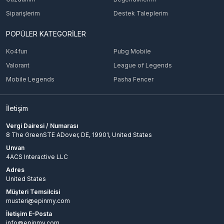
Siparişlerim
Destek Taleplerim
POPÜLER KATEGORİLER
Ko4fun
Pubg Mobile
Valorant
League of Legends
Mobile Legends
Pasha Fencer
İletişim
Vergi Dairesi / Numarası
8 The GreenSTE ADover, DE, 19901, United States
Unvan
4ACS Interactive LLC
Adres
United States
Müşteri Temsilcisi
musteri@epinmy.com
İletişim E-Posta
info@epinmy.com