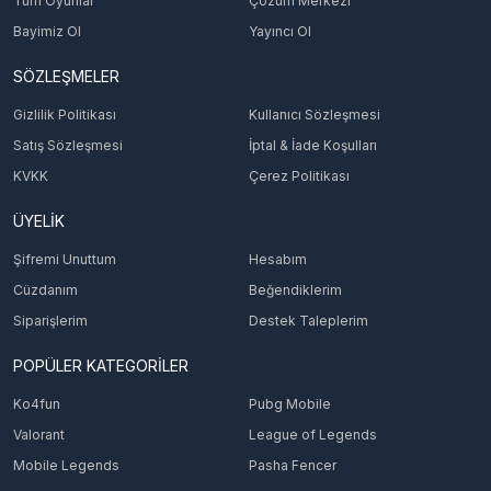
Tüm Oyunlar
Çözüm Merkezi
Bayimiz Ol
Yayıncı Ol
SÖZLEŞMELER
Gizlilik Politikası
Kullanıcı Sözleşmesi
Satış Sözleşmesi
İptal & İade Koşulları
KVKK
Çerez Politikası
ÜYELİK
Şifremi Unuttum
Hesabım
Cüzdanım
Beğendiklerim
Siparişlerim
Destek Taleplerim
POPÜLER KATEGORİLER
Ko4fun
Pubg Mobile
Valorant
League of Legends
Mobile Legends
Pasha Fencer