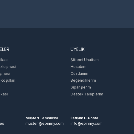
ELER
ÜYELİK
tikası
Şifremi Unuttum
özleşmesi
Hesabım
eşmesi
Cüzdanım
 Koşulları
Beğendiklerim
Siparişlerim
ikası
Destek Taleplerim
Müşteri Temsilcisi
İletişim E-Posta
tes
musteri@epinmy.com
info@epinmy.com