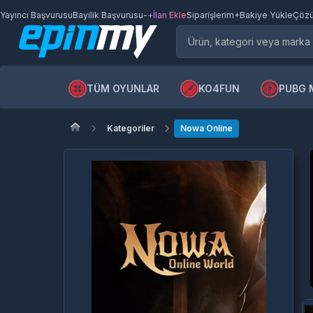
Yayıncı Başvurusu
Bayilik Başvurusu
-
+İlan Ekle
Siparişlerim
+Bakiye Yükle
Çözü
TÜM OYUNLAR
KO4FUN
PUBG 
Kategoriler
Nowa Online