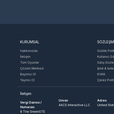
KURUMSAL
SÖZLEŞM
Hakkımızda
Gizlilik Poli
İletişim
Kullanıcı S
Tüm Oyunlar
Satış Sözl
Çözüm Merkezi
İptal & İade
Bayimiz Ol
KVKK
Yayıncı Ol
Çerez Polit
İletişim
Unvan
Adres
Vergi Dairesi /
4ACS Interactive LLC
United Sta
Numarası
8 The GreenSTE