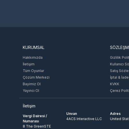
KURUMSAL
SÖZLEŞM
Hakkımızda
Gizlilik Poli
İletişim
Kullanıcı S
Tüm Oyunlar
Satış Sözl
Çözüm Merkezi
İptal & İade
Bayimiz Ol
KVKK
Yayıncı Ol
Çerez Polit
İletişim
Unvan
Adres
Vergi Dairesi /
4ACS Interactive LLC
United Sta
Numarası
8 The GreenSTE