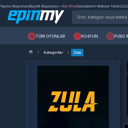
Yayıncı Başvurusu
Bayilik Başvurusu
-
+İlan Ekle
Siparişlerim
+Bakiye Yükle
Çözü
TÜM OYUNLAR
KO4FUN
PUBG 
Kategoriler
Zula