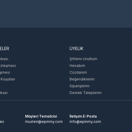
ELER
ÜYELİK
tikası
Şifremi Unuttum
özleşmesi
Hesabım
eşmesi
Cüzdanım
 Koşulları
Beğendiklerim
Siparişlerim
ikası
Destek Taleplerim
Müşteri Temsilcisi
İletişim E-Posta
tes
musteri@epinmy.com
info@epinmy.com