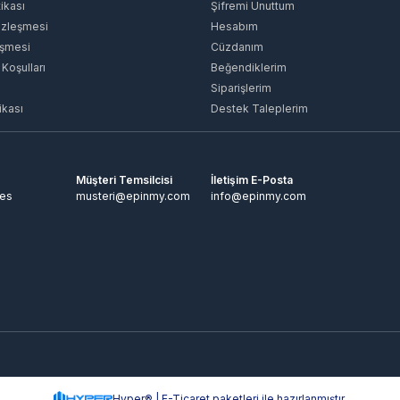
tikası
Şifremi Unuttum
özleşmesi
Hesabım
eşmesi
Cüzdanım
 Koşulları
Beğendiklerim
Siparişlerim
ikası
Destek Taleplerim
Müşteri Temsilcisi
İletişim E-Posta
tes
musteri@epinmy.com
info@epinmy.com
Hyper® | E-Ticaret paketleri ile hazırlanmıştır.