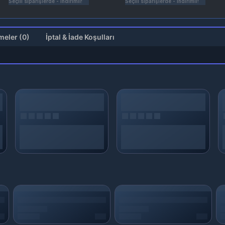
Seçili siparişlerde - İndirimli!
Seçili siparişlerde - İndirimli!
Değerlendirmeler (0)
İptal & İade Koşulları