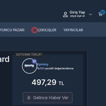
Giriş Yap
0
veya üye ol
YUNCU PAZARI
ÇEKİLİŞLER
YAYINCILAR
SATICININ TEKLIFI
ard
10
Epinmy
%
100
pozitif değerlendirme
497,29
TL
Gelince Haber Ver