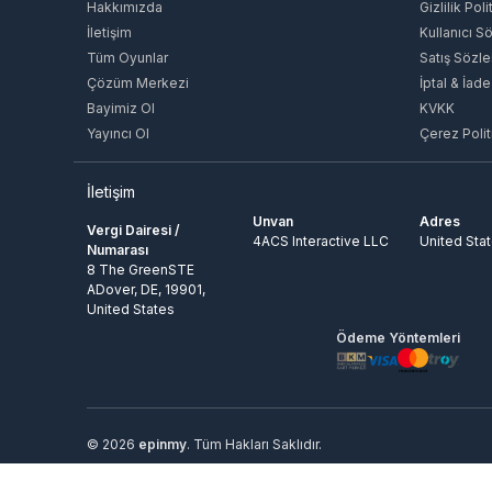
Hakkımızda
Gizlilik Poli
İletişim
Kullanıcı S
Tüm Oyunlar
Satış Sözl
Çözüm Merkezi
İptal & İade
Bayimiz Ol
KVKK
Yayıncı Ol
Çerez Polit
İletişim
Unvan
Adres
Vergi Dairesi /
4ACS Interactive LLC
United Sta
Numarası
8 The GreenSTE
ADover, DE, 19901,
United States
Ödeme Yöntemleri
© 2026
epinmy
. Tüm Hakları Saklıdır.