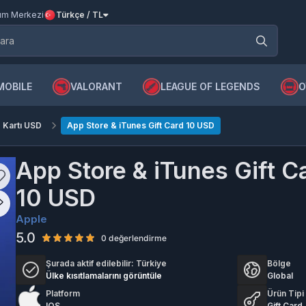
m Merkezi
Türkçe / TL
MOBILE
VALORANT
LEAGUE OF LEGENDS
O
 Kartı USD
App Store & iTunes Gift Card 10 USD
App Store & iTunes Gift C
10 USD
Apple
5.0
0 değerlendirme
Şurada aktif edilebilir:
Türkiye
Bölge
Ülke kısıtlamalarını görüntüle
Global
Platform
Ürün Tipi
IOS
Gift Card