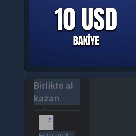
Birlikte al
kazan
Ek tasarruf!