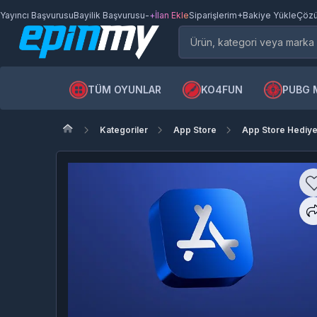
Yayıncı Başvurusu
Bayilik Başvurusu
-
+İlan Ekle
Siparişlerim
+Bakiye Yükle
Çözü
TÜM OYUNLAR
KO4FUN
PUBG 
Kategoriler
App Store
App Store Hediye