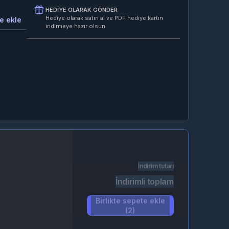
HEDIYE OLARAK GÖNDER
Hediye olarak satın al ve PDF hediye kartın
e ekle
indirmeye hazır olsun.
İndirim tutarı
İndirimli toplam
Birlikte sepete ekle
(2)