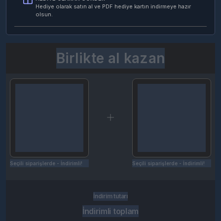
Hediye olarak satın al ve PDF hediye kartın indirmeye hazır
olsun.
Birlikte al kazan
Seçili siparişlerde - İndirimli!
Seçili siparişlerde - İndirimli!
İndirim tutarı
İndirimli toplam