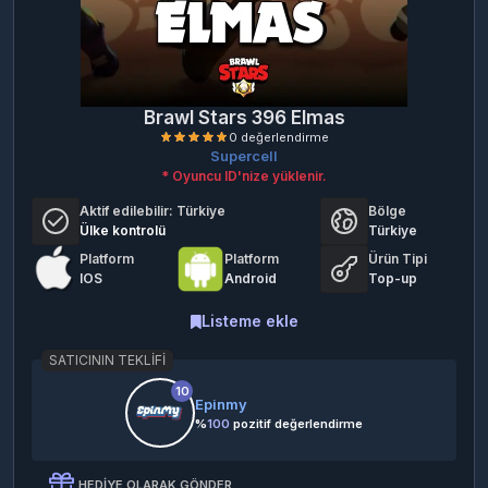
Brawl Stars 396 Elmas
Supercell
* Oyuncu ID'nize yüklenir.
Aktif edilebilir:
Türkiye
Bölge
Ülke kontrolü
Türkiye
Platform
Platform
Ürün Tipi
IOS
Android
Top-up
0 değerlendirme
Listeme ekle
SATICININ TEKLIFI
10
Epinmy
%
100
pozitif değerlendirme
HEDIYE OLARAK GÖNDER