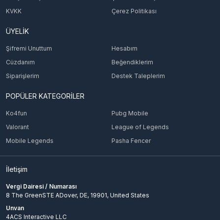
KVKK
Çerez Politikası
ÜYELİK
Şifremi Unuttum
Hesabım
Cüzdanım
Beğendiklerim
Siparişlerim
Destek Taleplerim
POPÜLER KATEGORİLER
Ko4fun
Pubg Mobile
Valorant
League of Legends
Mobile Legends
Pasha Fencer
İletişim
Vergi Dairesi / Numarası
8 The GreenSTE ADover, DE, 19901, United States
Unvan
4ACS Interactive LLC