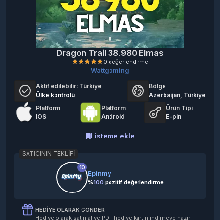
Dragon Trail 38.980 Elmas
Wattgaming
Aktif edilebilir:
Türkiye
Bölge
Ülke kontrolü
Azerbaijan, Türkiye
Platform
Platform
Ürün Tipi
IOS
Android
E-pin
0 değerlendirme
Listeme ekle
SATICININ TEKLIFI
10
Epinmy
%
100
pozitif değerlendirme
HEDIYE OLARAK GÖNDER
Hediye olarak satın al ve PDF hediye kartın indirmeye hazır