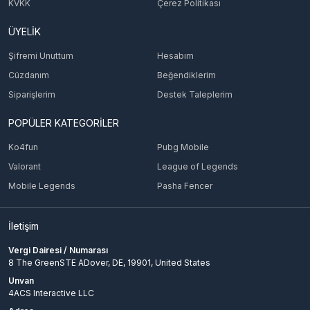
KVKK
Çerez Politikası
ÜYELİK
Şifremi Unuttum
Hesabım
Cüzdanım
Beğendiklerim
Siparişlerim
Destek Taleplerim
POPÜLER KATEGORİLER
Ko4fun
Pubg Mobile
Valorant
League of Legends
Mobile Legends
Pasha Fencer
İletişim
Vergi Dairesi / Numarası
8 The GreenSTE ADover, DE, 19901, United States
Unvan
4ACS Interactive LLC