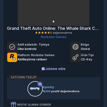
Grand Theft Auto Online: The Whale Shark Cash Card 3500000 Rockstar (PC)
Rockstar Games
Aktif edilebilir:
Türkiye
Bölge
Ülke kontrolü
Global
Platform: Rockstar Games
Ürün Tipi
Aktifleştirme rehberi
CD-Key
0 değerlendirme
Listeme ekle
SATICININ TEKLIFI
10
Epinmy
%
100
pozitif değerlendirme
HEDIYE OLARAK GÖNDER