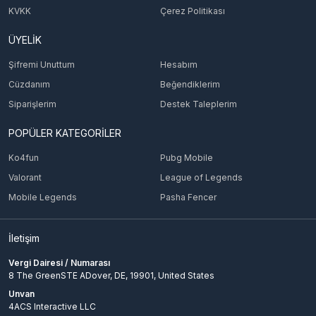
KVKK
Çerez Politikası
ÜYELİK
Şifremi Unuttum
Hesabım
Cüzdanım
Beğendiklerim
Siparişlerim
Destek Taleplerim
POPÜLER KATEGORİLER
Ko4fun
Pubg Mobile
Valorant
League of Legends
Mobile Legends
Pasha Fencer
İletişim
Vergi Dairesi / Numarası
8 The GreenSTE ADover, DE, 19901, United States
Unvan
4ACS Interactive LLC