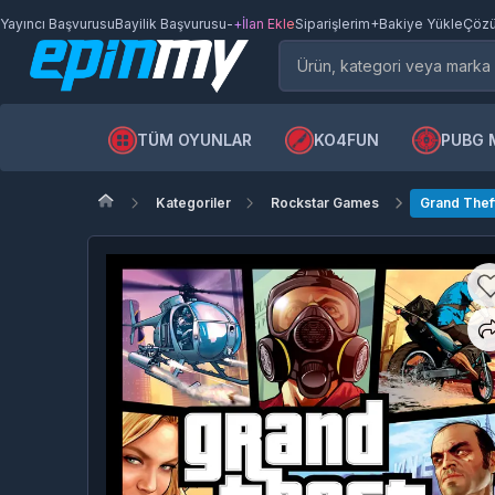
Yayıncı Başvurusu
Bayilik Başvurusu
-
+İlan Ekle
Siparişlerim
+Bakiye Yükle
Çözü
TÜM OYUNLAR
KO4FUN
PUBG 
Kategoriler
Rockstar Games
Grand Theft