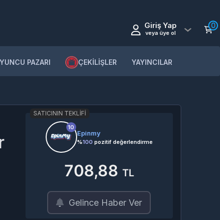
Giriş Yap
0
veya üye ol
YUNCU PAZARI
ÇEKİLİŞLER
YAYINCILAR
SATICININ TEKLIFI
10
Epinmy
r
%
100
pozitif değerlendirme
708,88
TL
Gelince Haber Ver