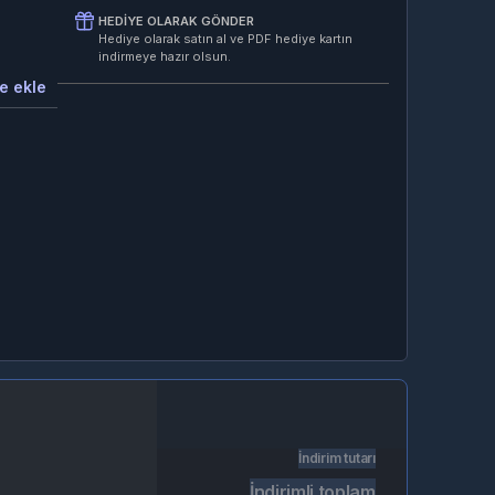
HEDIYE OLARAK GÖNDER
Hediye olarak satın al ve PDF hediye kartın
indirmeye hazır olsun.
e ekle
İndirim tutarı
İndirimli toplam