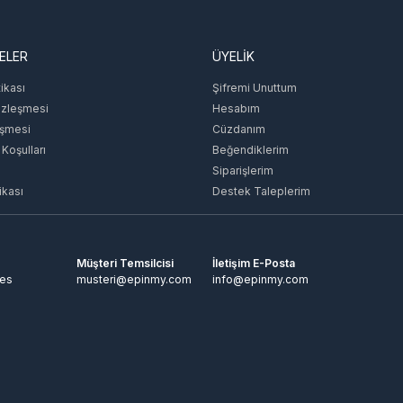
ELER
ÜYELİK
tikası
Şifremi Unuttum
özleşmesi
Hesabım
eşmesi
Cüzdanım
 Koşulları
Beğendiklerim
Siparişlerim
ikası
Destek Taleplerim
Müşteri Temsilcisi
İletişim E-Posta
tes
musteri@epinmy.com
info@epinmy.com