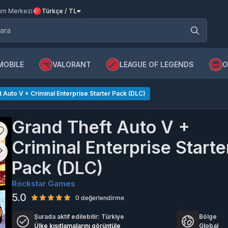
m Merkezi
Türkçe / TL
MOBILE
VALORANT
LEAGUE OF LEGENDS
O
 Auto V + Criminal Enterprise Starter Pack (DLC)
Grand Theft Auto V +
Criminal Enterprise Starte
Pack (DLC)
Rockstar Games
5.0
0 değerlendirme
Şurada aktif edilebilir:
Türkiye
Bölge
Ülke kısıtlamalarını görüntüle
Global