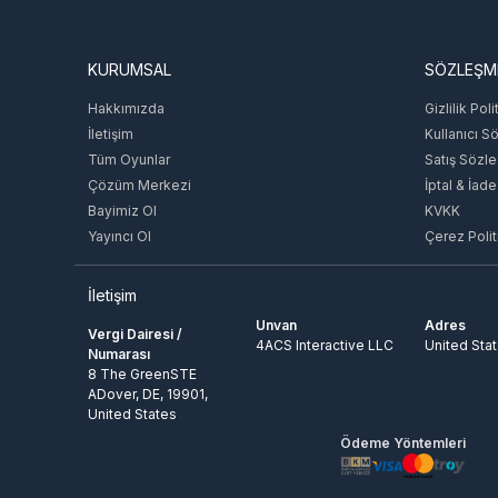
KURUMSAL
SÖZLEŞM
Hakkımızda
Gizlilik Poli
İletişim
Kullanıcı S
Tüm Oyunlar
Satış Sözl
Çözüm Merkezi
İptal & İade
Bayimiz Ol
KVKK
Yayıncı Ol
Çerez Polit
İletişim
Unvan
Adres
Vergi Dairesi /
4ACS Interactive LLC
United Sta
Numarası
8 The GreenSTE
ADover, DE, 19901,
United States
Ödeme Yöntemleri