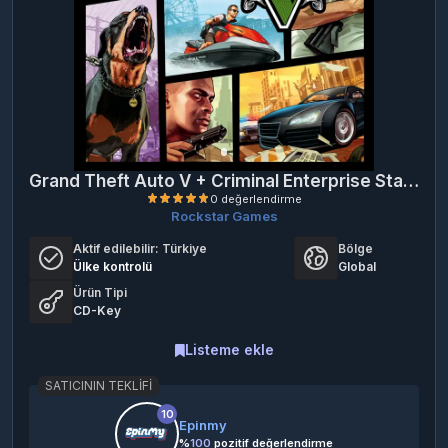
Grand Theft Auto V + Criminal Enterprise Starter Pack + Whale Shark Card Bundle
Rockstar Games
Aktif edilebilir:
Türkiye
Bölge
Ülke kontrolü
Global
Ürün Tipi
CD-Key
Listeme ekle
0 değerlendirme
SATICININ TEKLIFI
10
Epinmy
%
100
pozitif değerlendirme