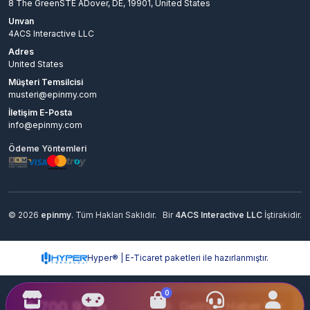
8 The GreenSTE ADover, DE, 19901, United States
Unvan
4ACS Interactive LLC
Adres
United States
Müşteri Temsilcisi
musteri@epinmy.com
İletişim E-Posta
info@epinmy.com
Ödeme Yöntemleri
© 2026
epinmy
. Tüm Hakları Saklıdır.
Bir
4ACS Interactive LLC
İştirakidir.
Hyper® | E-Ticaret paketleri ile hazırlanmıştır.
0
2,700.93
Gelince Haber Ver
TL