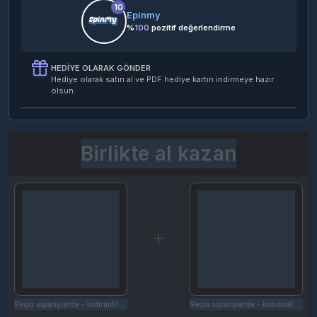
10
Epinmy
%
100
pozitif değerlendirme
HEDIYE OLARAK GÖNDER
Hediye olarak satın al ve PDF hediye kartın indirmeye hazır
olsun.
Birlikte al kazan
Seçili siparişlerde - İndirimli!
Seçili siparişlerde - İndirimli!