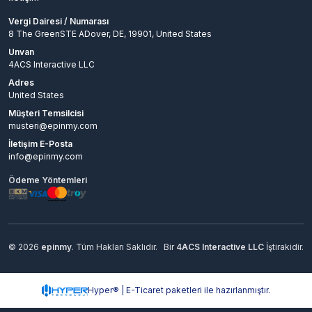
Vergi Dairesi / Numarası
8 The GreenSTE ADover, DE, 19901, United States
Unvan
4ACS Interactive LLC
Adres
United States
Müşteri Temsilcisi
musteri@epinmy.com
İletişim E-Posta
info@epinmy.com
Ödeme Yöntemleri
© 2026
epinmy
. Tüm Hakları Saklıdır.
Bir
4ACS Interactive LLC
İştirakidir.
Hyper® | E-Ticaret paketleri ile hazırlanmıştır.