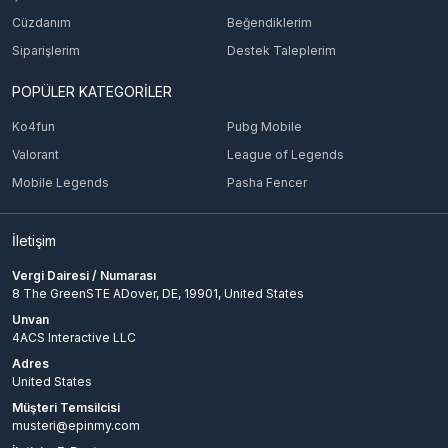
Cüzdanım
Beğendiklerim
Siparişlerim
Destek Taleplerim
POPÜLER KATEGORİLER
Ko4fun
Pubg Mobile
Valorant
League of Legends
Mobile Legends
Pasha Fencer
İletişim
Vergi Dairesi / Numarası
8 The GreenSTE ADover, DE, 19901, United States
Unvan
4ACS Interactive LLC
Adres
United States
Müşteri Temsilcisi
musteri@epinmy.com