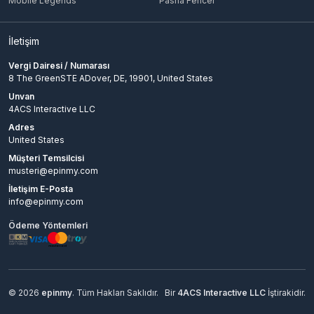
Mobile Legends
Pasha Fencer
İletişim
Vergi Dairesi / Numarası
8 The GreenSTE ADover, DE, 19901, United States
Unvan
4ACS Interactive LLC
Adres
United States
Müşteri Temsilcisi
musteri@epinmy.com
İletişim E-Posta
info@epinmy.com
Ödeme Yöntemleri
© 2026
epinmy
. Tüm Hakları Saklıdır.
Bir
4ACS Interactive LLC
İştirakidir.