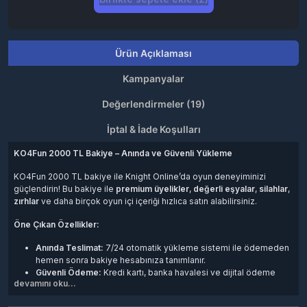
Ürün Açıklaması
Kampanyalar
Değerlendirmeler (19)
İptal & İade Koşulları
KO4Fun 2000 TL Bakiye – Anında ve Güvenli Yükleme
KO4Fun 2000 TL bakiye ile Knight Online’da oyun deneyiminizi
güçlendirin! Bu bakiye ile
premium üyelikler
,
değerli eşyalar
,
silahlar
,
zırhlar
ve daha birçok oyun içi içeriği hızlıca satın alabilirsiniz.
Öne Çıkan Özellikler:
Anında Teslimat:
7/24 otomatik yükleme sistemi ile ödemeden
hemen sonra bakiye hesabınıza tanımlanır.
Güvenli Ödeme:
Kredi kartı, banka havalesi ve dijital ödeme
devamını oku...
yöntemleriyle güvenli alışveriş.
Avantajlı Fiyatlar:
Uygun fiyatlı paketlerle oyun keyfinizi daha