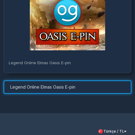
Legend Online Elmas Oasis E-pin
Legend Online Elmas Oasis E-pin
Türkçe / TL