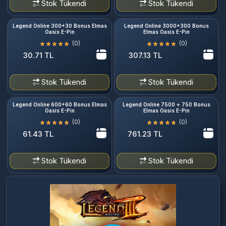
Stok Tükendi
Stok Tükendi
Legend Online 300+30 Bonus Elmas
Legend Online 3000+300 Bonus
Oasis E-Pin
Elmas Oasis E-Pin
(0)
(0)
30.71 TL
307.13 TL
Stok Tükendi
Stok Tükendi
Legend Online 600+60 Bonus Elmas
Legend Online 7500 + 750 Bonus
Oasis E-Pin
Elmas Oasis E-Pin
(0)
(0)
61.43 TL
761.23 TL
Stok Tükendi
Stok Tükendi