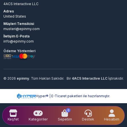
4ACS Interactive LLC
Adres
United States
Müşteri Temsilcisi
musteri@epinmy.com
İletişim E-Posta
info@epinmy.com
Ödeme Yöntemleri
© 2026
epinmy
. Tüm Hakları Saklıdır.
Bir
4ACS Interactive LLC
İştirakidir.
Hyper® | E-Ticaret paketleri ile hazırlanmıştır.
0
Keşfet
Kategoriler
Sepetim
Destek
Hesabım