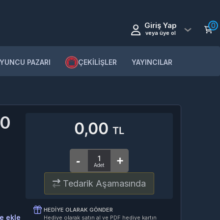
Giriş Yap
0
veya üye ol
YUNCU PAZARI
ÇEKİLİŞLER
YAYINCILAR
00
0,00
TL
Tedarik Aşamasında
HEDIYE OLARAK GÖNDER
e ekle
Hediye olarak satın al ve PDF hediye kartın