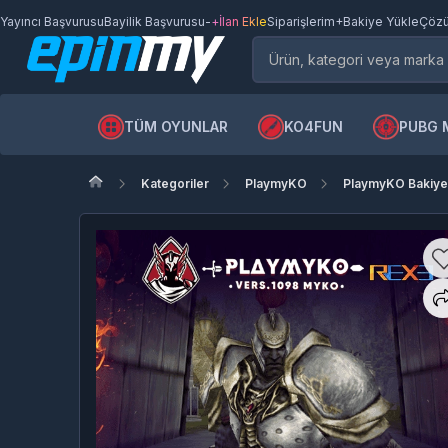
Yayıncı Başvurusu
Bayilik Başvurusu
-
+İlan Ekle
Siparişlerim
+Bakiye Yükle
Çözü
TÜM OYUNLAR
KO4FUN
PUBG 
Kategoriler
PlaymyKO
PlaymyKO Bakiy