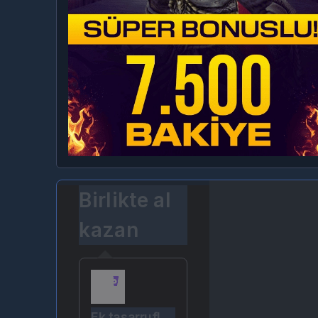
Birlikte al
kazan
Ek tasarruf!