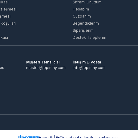
tikası
Şifremi Unuttum
özleşmesi
Hesabım
eşmesi
Cüzdanım
 Koşulları
Beğendiklerim
Siparişlerim
ikası
Destek Taleplerim
Müşteri Temsilcisi
İletişim E-Posta
tes
musteri@epinmy.com
info@epinmy.com
Hyper® | E-Ticaret paketleri ile hazırlanmıştır.