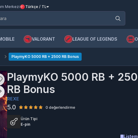
m Merkezi
Türkçe / TL
MOBILE
VALORANT
LEAGUE OF LEGENDS
O
e
PlaymyKO 5000 RB + 2500 RB Bonus
PlaymyKO 5000 RB + 25
RB Bonus
REXE
5.0
0 değerlendirme
Ürün Tipi
E-pin
Listem