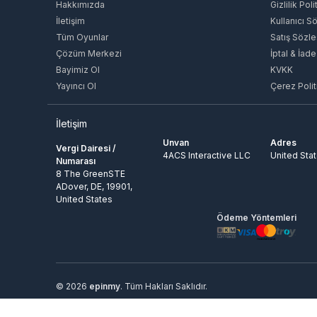
Hakkımızda
Gizlilik Poli
İletişim
Kullanıcı S
Tüm Oyunlar
Satış Sözl
Çözüm Merkezi
İptal & İade
Bayimiz Ol
KVKK
Yayıncı Ol
Çerez Polit
İletişim
Unvan
Adres
Vergi Dairesi /
4ACS Interactive LLC
United Sta
Numarası
8 The GreenSTE
ADover, DE, 19901,
United States
Ödeme Yöntemleri
© 2026
epinmy
. Tüm Hakları Saklıdır.