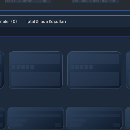
Seçili siparişlerde - İndirimli!
Seçili siparişlerde - İndirimli!
Değerlendirmeler (0)
İptal & İade Koşulları