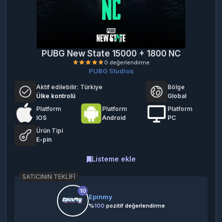
PUBG New State 15000 + 1800 NC
PUBG Studios
Aktif edilebilir:
Türkiye
Bölge
Ülke kontrolü
Global
Platform
Platform
Platform
IOS
Android
PC
Ürün Tipi
0 değerlendirme
E-pin
Listeme ekle
SATICININ TEKLIFI
10
Epinmy
%
100
pozitif değerlendirme