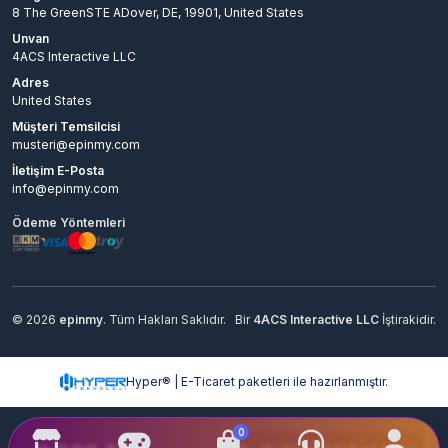
8 The GreenSTE ADover, DE, 19901, United States
Unvan
4ACS Interactive LLC
Adres
United States
Müşteri Temsilcisi
musteri@epinmy.com
İletişim E-Posta
info@epinmy.com
Ödeme Yöntemleri
© 2026
epinmy
. Tüm Hakları Saklıdır.
Bir
4ACS Interactive LLC
İştirakidir.
Hyper® | E-Ticaret paketleri ile hazırlanmıştır.
0