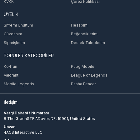
KVKK
Çerez Politikası
ÜYELİK
Şifremi Unuttum
Hesabım
Cüzdanım
Beğendiklerim
Siparişlerim
Destek Taleplerim
POPÜLER KATEGORİLER
Ko4fun
Pubg Mobile
Valorant
League of Legends
Mobile Legends
Pasha Fencer
İletişim
Vergi Dairesi / Numarası
8 The GreenSTE ADover, DE, 19901, United States
Unvan
4ACS Interactive LLC