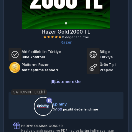
Razer Gold 2000 TL
Razer
Aktif edilebilir:
Türkiye
Bölge
Ülke kontrolü
Türkiye
Platform: Razer
Ürün Tipi
Aktifleştirme rehberi
Prepaid
0 değerlendirme
Listeme ekle
SATICININ TEKLIFI
10
Epinmy
%
100
pozitif değerlendirme
HEDIYE OLARAK GÖNDER
Hediye olarak satın al ve PDF hediye kartın indirmeye hazır