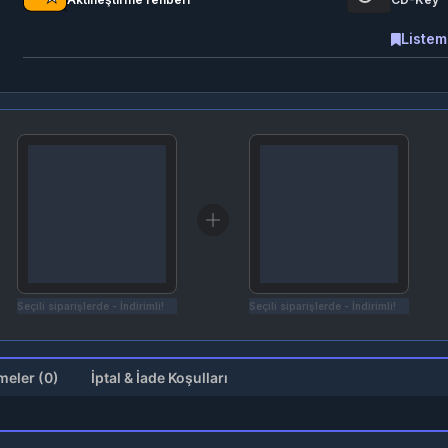
Listem
Seçili siparişlerde - İndirimli!
Seçili siparişlerde - İndirimli!
Değerlendirmeler (0)
İptal & İade Koşulları