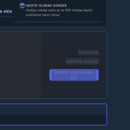
HEDIYE OLARAK GÖNDER
Hediye olarak satın al ve PDF hediye kartın
e ekle
indirmeye hazır olsun.
İndirim tutarı
İndirimli toplam
Birlikte sepete ekle
(2)