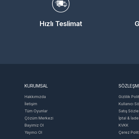
Hızlı Teslimat
G
KURUMSAL
SÖZLEŞM
Hakkımızda
Gizlilik Poli
İletişim
Kullanıcı S
Tüm Oyunlar
Satış Sözl
Çözüm Merkezi
İptal & İade
Bayimiz Ol
KVKK
Yayıncı Ol
Çerez Polit