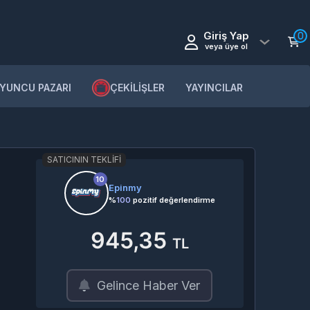
Giriş Yap
0
veya üye ol
YUNCU PAZARI
ÇEKİLİŞLER
YAYINCILAR
SATICININ TEKLIFI
10
Epinmy
%
100
pozitif değerlendirme
945,35
TL
Gelince Haber Ver