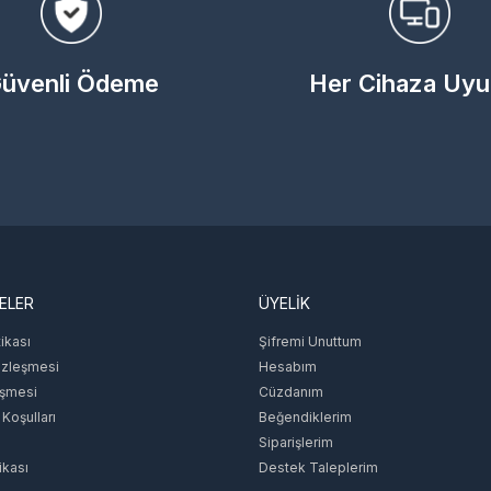
üvenli Ödeme
Her Cihaza Uy
ELER
ÜYELİK
tikası
Şifremi Unuttum
özleşmesi
Hesabım
eşmesi
Cüzdanım
 Koşulları
Beğendiklerim
Siparişlerim
ikası
Destek Taleplerim