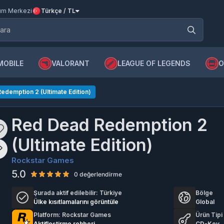
m Merkezi
Türkçe / TL
MOBILE
VALORANT
LEAGUE OF LEGENDS
O
edemption 2 (Ultimate Edition)
Red Dead Redemption 2
(Ultimate Edition)
Rockstar Games
5.0
0 değerlendirme
Şurada aktif edilebilir:
Türkiye
Bölge
Ülke kısıtlamalarını görüntüle
Global
Platform: Rockstar Games
Ürün Tipi
Aktifleştirme rehberi
CD-Key