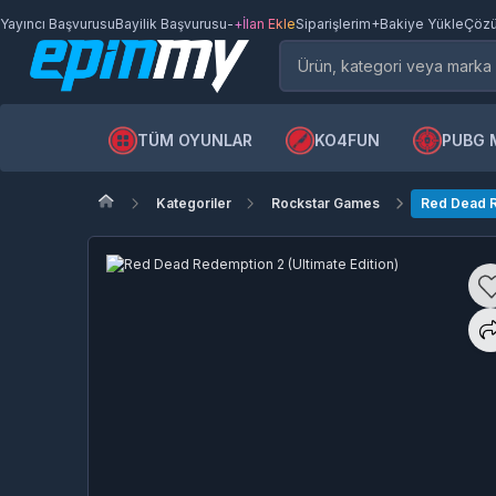
Yayıncı Başvurusu
Bayilik Başvurusu
-
+İlan Ekle
Siparişlerim
+Bakiye Yükle
Çözü
TÜM OYUNLAR
KO4FUN
PUBG 
Kategoriler
Rockstar Games
Red Dead R