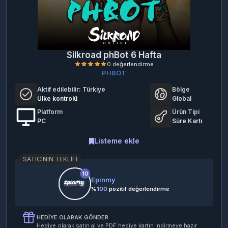
Silkroad phBot 6 Hafta
PHBOT
Aktif edilebilir:
Türkiye
Bölge
Ülke kontrolü
Global
Platform
Ürün Tipi
PC
Süre Kartı
0 değerlendirme
Listeme ekle
SATICININ TEKLIFI
10
Epinmy
%
100
pozitif değerlendirme
HEDIYE OLARAK GÖNDER
Hediye olarak satın al ve PDF hediye kartın indirmeye hazır