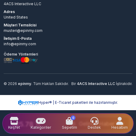
4ACS Interactive LLC
Adres
United States
Müşteri Temsilcisi
musteri@epinmy.com
İletişim E-Posta
info@epinmy.com
Ödeme Yöntemleri
© 2026
epinmy
. Tüm Hakları Saklıdır.
Bir
4ACS Interactive LLC
İştirakidir.
Hyper® | E-Ticaret paketleri ile hazırlanmıştır.
0
325.78
Gelince Haber Ver
TL
Keşfet
Kategoriler
Sepetim
Destek
Hesabım