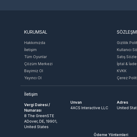
KURUMSAL
SÖZLEŞM
Hakkımızda
Gizlilik Poli
İletişim
Kullanıcı S
Tüm Oyunlar
Satış Sözl
Çözüm Merkezi
İptal & İade
Bayimiz Ol
KVKK
Yayıncı Ol
Çerez Polit
İletişim
Unvan
Adres
Vergi Dairesi /
4ACS Interactive LLC
United Sta
Numarası
8 The GreenSTE
ADover, DE, 19901,
United States
Ödeme Yöntemleri