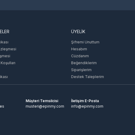
ELER
ÜYELİK
tikası
Şifremi Unuttum
özleşmesi
Hesabım
eşmesi
Cüzdanım
 Koşulları
Beğendiklerim
Siparişlerim
ikası
Destek Taleplerim
Müşteri Temsilcisi
İletişim E-Posta
tes
musteri@epinmy.com
info@epinmy.com