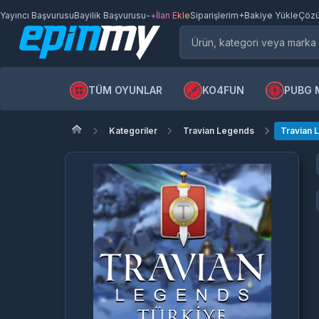
Yayıncı Başvurusu
Bayilik Başvurusu
-
+İlan Ekle
Siparişlerim
+Bakiye Yükle
Çözü
TÜM OYUNLAR
KO4FUN
PUBG 
Kategoriler
Travian Legends
Travian 