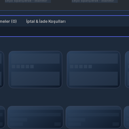
Seçili siparişlerde - İndirimli!
Seçili siparişlerde - İndirimli!
Değerlendirmeler (0)
İptal & İade Koşulları