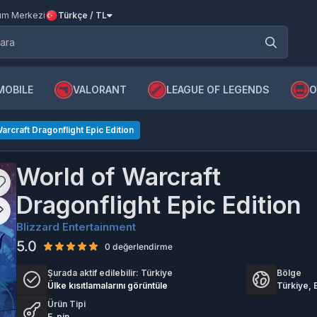
m Merkezi
Türkçe / TL
MOBILE
VALORANT
LEAGUE OF LEGENDS
O
arcraft Dragonflight Epic Edition
World of Warcraft
Dragonflight Epic Edition
Blizzard Entertainment
5.0
0 değerlendirme
Şurada aktif edilebilir:
Türkiye
Bölge
Ülke kısıtlamalarını görüntüle
Türkiye,
Ürün Tipi
E-pin