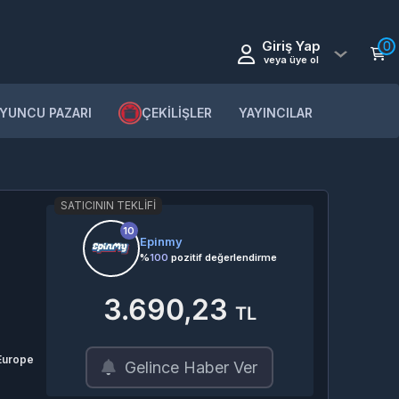
Giriş Yap
0
veya üye ol
YUNCU PAZARI
ÇEKİLİŞLER
YAYINCILAR
SATICININ TEKLIFI
10
Epinmy
%
100
pozitif değerlendirme
3.690,23
TL
 Europe
Gelince Haber Ver