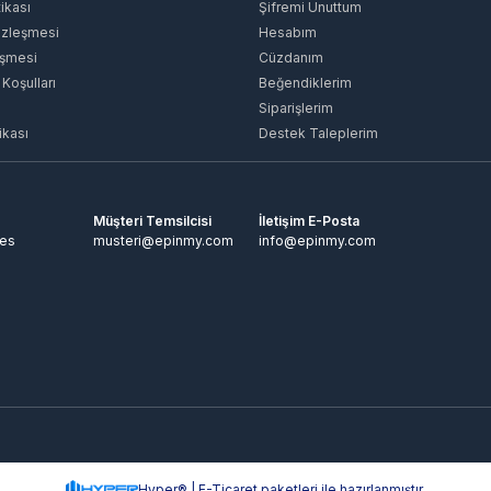
tikası
Şifremi Unuttum
özleşmesi
Hesabım
eşmesi
Cüzdanım
 Koşulları
Beğendiklerim
Siparişlerim
ikası
Destek Taleplerim
Müşteri Temsilcisi
İletişim E-Posta
tes
musteri@epinmy.com
info@epinmy.com
Hyper® | E-Ticaret paketleri ile hazırlanmıştır.