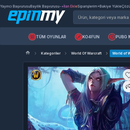
Yayıncı Başvurusu
Bayilik Başvurusu
-
+İlan Ekle
Siparişlerim
+Bakiye Yükle
Çözü
TÜM OYUNLAR
KO4FUN
PUBG 
Kategoriler
World Of Warcraft
World of W