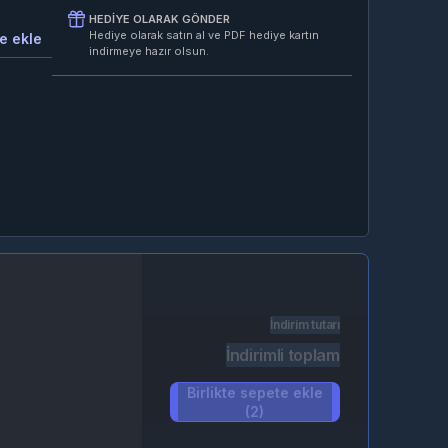
HEDIYE OLARAK GÖNDER
Hediye olarak satın al ve PDF hediye kartın
e ekle
indirmeye hazır olsun.
İndirim tutarı
İndirimli toplam
Birlikte sepete ekle
(2)