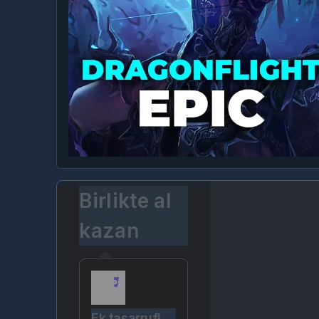
Birlikte al
kazan
Ek tasarruf!