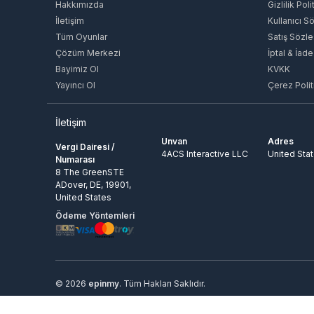
Hakkımızda
Gizlilik Poli
İletişim
Kullanıcı S
Tüm Oyunlar
Satış Sözl
Çözüm Merkezi
İptal & İade
Bayimiz Ol
KVKK
Yayıncı Ol
Çerez Polit
İletişim
Unvan
Adres
Vergi Dairesi /
4ACS Interactive LLC
United Sta
Numarası
8 The GreenSTE
ADover, DE, 19901,
United States
Ödeme Yöntemleri
© 2026
epinmy
. Tüm Hakları Saklıdır.